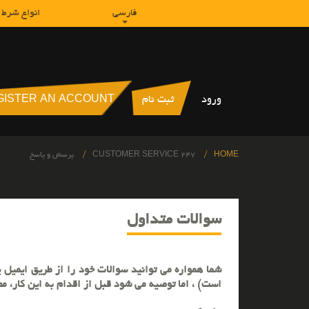
پرش
فارسی
به
انواع شرط 
منو
اصلی
پنل
کاربری
ورود
ثبت نام
GISTER AN ACCOUNT
مسیر
HOME
247 CUSTOMER SERVICE
پرسش و پاسخ
جاری
سوالات متداول
شما همواره می توانید سوالات خود را از طریق ایمیل 
است) ، اما توصیه می شود قبل از اقدام به این کار، مطا