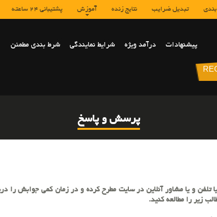
بندی
تبدیل ضرایب
نتایج زنده
آموزش
پشتیبانی 24 ساعته
پیشنهادات
درآمد ویژه
شرایط نمایندگی
شرط بندی مطمئن
Main
RE
navigation
پرسش و پاسخ
یا تلفن و یا مشاور آنلاین در سایت مطرح کرده و در زمان کمی جوابش را 
لب زیر را مطالعه کنید.