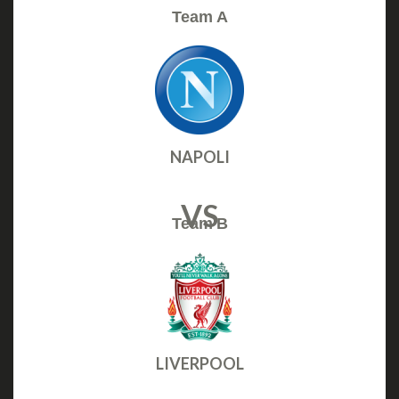
Team A
NAPOLI
VS
Team B
LIVERPOOL