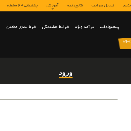
بندی
تبدیل ضرایب
نتایج زنده
آموزش
پشتیبانی 24 ساعته
پیشنهادات
درآمد ویژه
شرایط نمایندگی
شرط بندی مطمئن
Main
RE
navigation
ورود