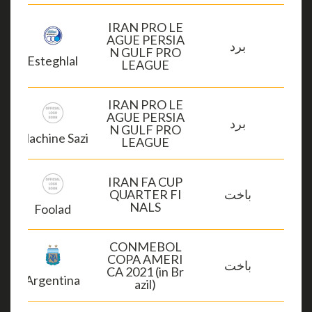
IRAN PRO LE
AGUE PERSIA
برد
N GULF PRO
Esteghlal
LEAGUE
IRAN PRO LE
AGUE PERSIA
برد
N GULF PRO
Machine Sazi
LEAGUE
IRAN FA CUP
باخت
QUARTER FI
NALS
Foolad
CONMEBOL
COPA AMERI
باخت
CA 2021 (in Br
Argentina
azil)