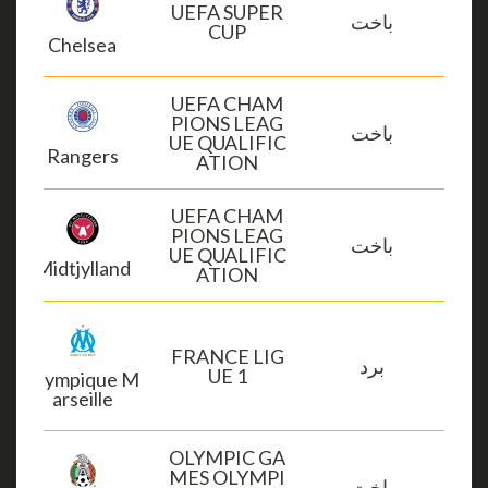
UEFA SUPER
باخت
CUP
Chelsea
UEFA CHAM
PIONS LEAG
باخت
UE QUALIFIC
Rangers
ATION
UEFA CHAM
PIONS LEAG
باخت
UE QUALIFIC
Midtjylland
ATION
FRANCE LIG
برد
UE 1
Olympique M
arseille
OLYMPIC GA
MES OLYMPI
باخت