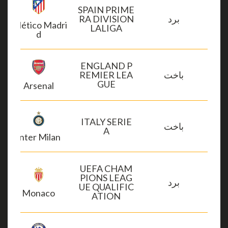
SPAIN PRIME
برد
RA DIVISION
Atlético Madri
LALIGA
d
ENGLAND P
باخت
REMIER LEA
GUE
Arsenal
ITALY SERIE
باخت
A
Inter Milan
UEFA CHAM
PIONS LEAG
برد
UE QUALIFIC
Monaco
ATION